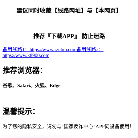
建议同时收藏【线路网址】与【本网页】
推荐『下载APP』 防止迷路
备用线路
1
：
https://www.rznbm.com
备用线路
2
：
https://www.k8900.com
推荐浏览器：
谷歌、Safari、火狐、Edge
温馨提示：
为了您的隐私安全，请勿与"国家反诈中心"APP同设备使用！