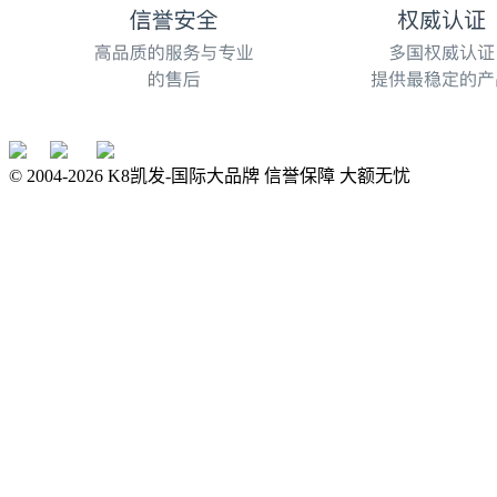
© 2004-
2026
K8凯发-国际大品牌 信誉保障 大额无忧