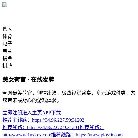
真人
体育
电子
电竞
捕鱼
棋牌
美女荷官 · 在线发牌
全网最美荷官，倾情出演，极致视觉盛宴，多元游戏种类，为
您带来最舒心的游戏体验。
立即注册
进入主页
APP下载
推荐主线路：
https://34.96.227.59:31202
推荐线路：
https://34.96.227.59:31201
推荐线路：
https://www.1nzkex.com
推荐线路：
https://www.plov9r.com