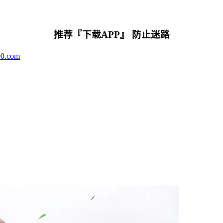
推荐『下载APP』 防止迷路
00.com