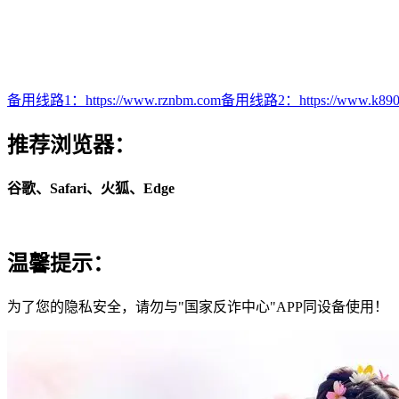
备用线路
1
：
https://www.rznbm.com
备用线路
2
：
https://www.k89
推荐浏览器：
谷歌、Safari、火狐、Edge
温馨提示：
为了您的隐私安全，请勿与"国家反诈中心"APP同设备使用！