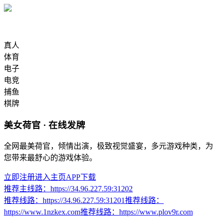
真人
体育
电子
电竞
捕鱼
棋牌
美女荷官 · 在线发牌
全网最美荷官，倾情出演，极致视觉盛宴，多元游戏种类，为
您带来最舒心的游戏体验。
立即注册
进入主页
APP下载
推荐主线路：
https://34.96.227.59:31202
推荐线路：
https://34.96.227.59:31201
推荐线路：
https://www.1nzkex.com
推荐线路：
https://www.plov9r.com