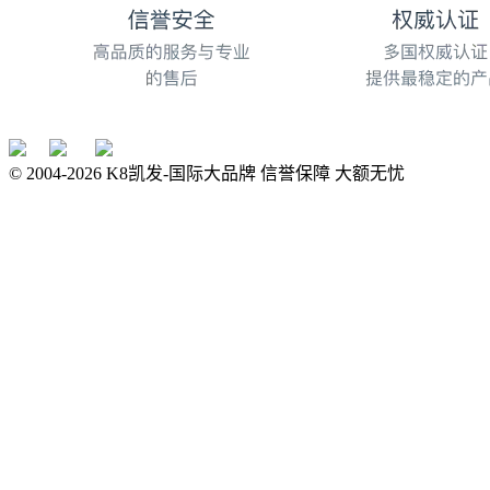
© 2004-
2026
K8凯发-国际大品牌 信誉保障 大额无忧