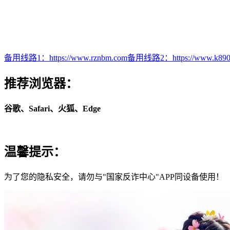
备用线路
1
：
https://www.rznbm.com
备用线路
2
：
https://www.k89
推荐浏览器：
谷歌、Safari、火狐、Edge
温馨提示：
为了您的隐私安全，请勿与"国家反诈中心"APP同设备使用！