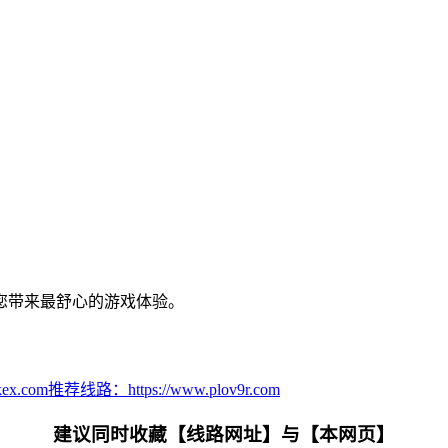
您带来最舒心的游戏体验。
kex.com
推荐线路：
https://www.plov9r.com
建议同时收藏【线路网址】与【本网页】