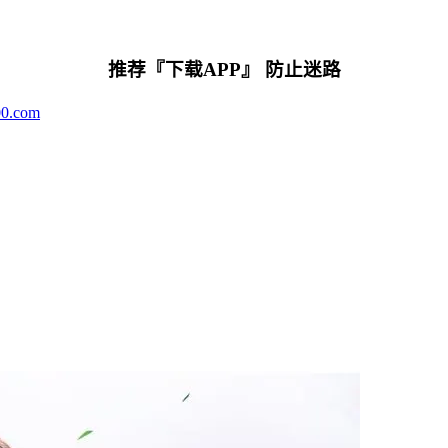
推荐『下载APP』 防止迷路
00.com