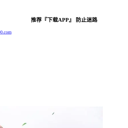
推荐『下载APP』 防止迷路
00.com